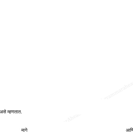
असे म्हणतात.
मागे
आण