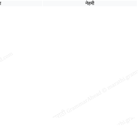
ा
नेहमी