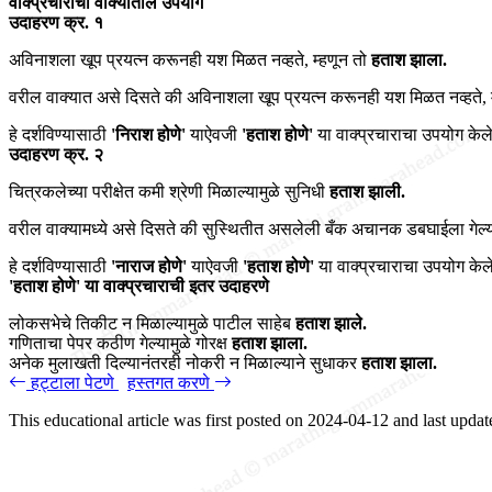
वाक्प्रचाराचा वाक्यातील उपयोग
उदाहरण क्र. १
अविनाशला खूप प्रयत्न करूनही यश मिळत नव्हते, म्हणून तो
हताश झाला.
वरील वाक्यात असे दिसते की अविनाशला खूप प्रयत्न करूनही यश मिळत नव्हते, 
हे दर्शविण्यासाठी
'निराश होणे'
याऐवजी
'हताश होणे'
या वाक्प्रचाराचा उपयोग केल
उदाहरण क्र. २
चित्रकलेच्या परीक्षेत कमी श्रेणी मिळाल्यामुळे सुनिधी
हताश झाली.
वरील वाक्यामध्ये असे दिसते की सुस्थितीत असलेली बँक अचानक डबघाईला गेल्या
हे दर्शविण्यासाठी
'नाराज होणे'
याऐवजी
'हताश होणे'
या वाक्प्रचाराचा उपयोग केल
'हताश होणे' या वाक्प्रचाराची इतर उदाहरणे
लोकसभेचे तिकीट न मिळाल्यामुळे पाटील साहेब
हताश झाले.
गणिताचा पेपर कठीण गेल्यामुळे गोरक्ष
हताश झाला.
अनेक मुलाखती दिल्यानंतरही नोकरी न मिळाल्याने सुधाकर
हताश झाला.
हट्टाला पेटणे
हस्तगत करणे
This educational article was first posted on
2024-04-12
and last upda