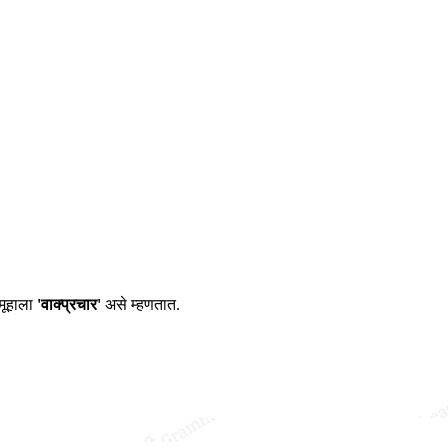
समूहाला
'वाक्प्रचार'
असे म्हणतात.