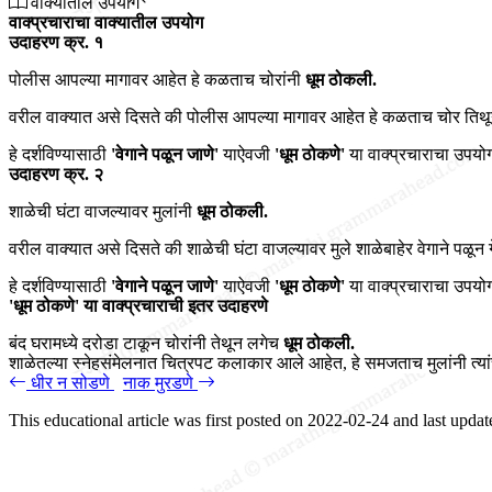
वाक्यातील उपयोग
वाक्प्रचाराचा वाक्यातील उपयोग
उदाहरण क्र. १
पोलीस आपल्या मागावर आहेत हे कळताच चोरांनी
धूम ठोकली.
वरील वाक्यात असे दिसते की पोलीस आपल्या मागावर आहेत हे कळताच चोर तिथून 
हे दर्शविण्यासाठी
'वेगाने पळून जाणे'
याऐवजी
'धूम ठोकणे'
या वाक्प्रचाराचा उपयो
उदाहरण क्र. २
शाळेची घंटा वाजल्यावर मुलांनी
धूम ठोकली.
वरील वाक्यात असे दिसते की शाळेची घंटा वाजल्यावर मुले शाळेबाहेर वेगाने पळून ग
हे दर्शविण्यासाठी
'वेगाने पळून जाणे'
याऐवजी
'धूम ठोकणे'
या वाक्प्रचाराचा उपयो
'धूम ठोकणे' या वाक्प्रचाराची इतर उदाहरणे
बंद घरामध्ये दरोडा टाकून चोरांनी तेथून लगेच
धूम ठोकली.
शाळेतल्या स्नेहसंमेलनात चित्रपट कलाकार आले आहेत, हे समजताच मुलांनी त्
धीर न सोडणे
नाक मुरडणे
This educational article was first posted on
2022-02-24
and last upda