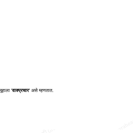
समूहाला
'वाक्प्रचार'
असे म्हणतात.