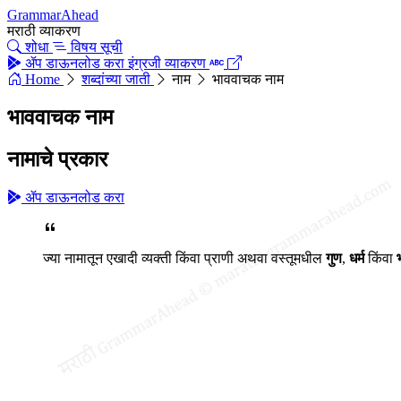
GrammarAhead
मराठी व्याकरण
शोधा
विषय सूची
ॲप डाऊनलोड करा
इंग्रजी व्याकरण
Home
शब्दांच्या जाती
नाम
भाववाचक नाम
भाववाचक नाम
नामाचे प्रकार
ॲप डाऊनलोड करा
ज्या नामातून एखादी व्यक्ती किंवा प्राणी अथवा वस्तूमधील
गुण
,
धर्म
किंवा