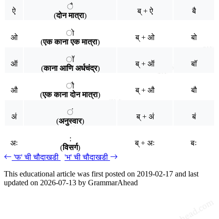
ै
ऐ
ब् + ऐ
बै
(
दोन मात्रा
)
ो
ओ
ब् + ओ
बो
(
एक काना एक मात्रा
)
ॉ
ऑ
ब् + ऑ
बॉ
(
काना आणि अर्धचंद्र
)
ौ
औ
ब् + औ
बौ
(
एक काना दोन मात्रा
)
ं
अं
ब् + अं
बं
(
अनुस्वार
)
:
अः
ब् + अः
बः
(
विसर्ग
)
'फ' ची चौदाखडी
'भ' ची चौदाखडी
This educational article was first posted on
2019-02-17
and last
updated on
2026-07-13
by
GrammarAhead