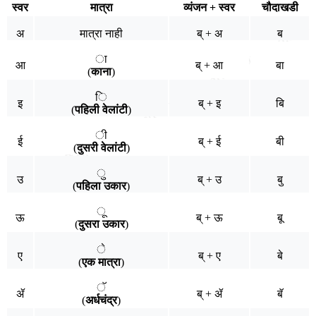
स्वर
मात्रा
व्यंजन + स्वर
चौदाखडी
अ
मात्रा नाही
ब् + अ
ब
ा
आ
ब् + आ
बा
(
काना
)
ि
इ
ब् + इ
बि
(
पहिली वेलांटी
)
ी
ई
ब् + ई
बी
(
दुसरी वेलांटी
)
ु
उ
ब् + उ
बु
(
पहिला उकार
)
ू
ऊ
ब् + ऊ
बू
(
दुसरा उकार
)
े
ए
ब् + ए
बे
(
एक मात्रा
)
ॅ
ॲ
ब् + ॲ
बॅ
(
अर्धचंद्र
)