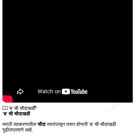
'ब' ची चौदाखडी
'ब' ची चौदाखडी
मराठी व्याकरणातील
चौदा
स्वरांपासून तयार होणारी 'ब' ची चौदाखडी
पुढीलप्रमाणे आहे.